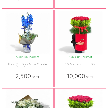
Aynı Gün Teslimat
Aynı Gün Teslimat
İthal Çift Dallı Mavi Orkide
1.5 Metre Kırmızı Gül
Özel Üretim 016
Aranjman
2,500
10,000
.00 TL
.00 TL