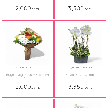
İthal 022
Güller
2,000
3,500
.00 TL
.00 TL
Aynı Gün Teslimat
Aynı Gün Teslimat
Büyük Boy Mevsim Çiçekleri
4 Dallı Grup Orkide
Buketi 018
Aranjmanı 05
2,000
3,850
.00 TL
.00 TL