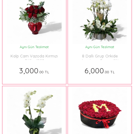
Aynı Gün Teslimat
Aynı Gün Teslimat
Kalp Cam Vazoda Kırmızı
8 Dallı Grup Orkide
Güller 1295
Aranjman Beyaz 014
3,000
6,000
.00 TL
.00 TL