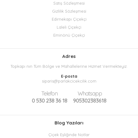
Satış Sözleşmesi
Gizlilik Sözleşmesi
Edirnekapı Çiçekçi
Laleli Çiçekçi
Eminönü Çiçekçi
Adres
Topkapı nın Tüm Bölge ve Mahallelerine Hizmet Vermekteyiz.
E-posta
siparis@parlakcicekcilik.com
Telefon
Whatsapp
0 530 238 36 18
905302383618
Blog Yazıları
Çiçek Eşliğinde Notlar