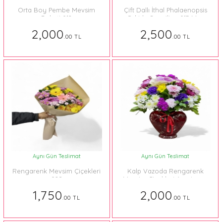
Orta Boy Pembe Mevsim
Çift Dallı İthal Phalaenopsis
Buketi 012
Orkide Sevgiliye 015 Mor
2,000
2,500
.00 TL
.00 TL
Aynı Gün Teslimat
Aynı Gün Teslimat
Rengarenk Mevsim Çiçekleri
Kalp Vazoda Rengarenk
028
Mevsim Çiçekleri Aranjmanı
1,750
2,000
.00 TL
.00 TL