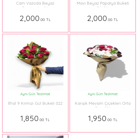
Cam Vazoda Beyaz
Mavi Beyaz Papatya Buketi
Papatyalar 04
Şık 016
2,000
2,000
.00 TL
.00 TL
Aynı Gün Teslimat
Aynı Gün Teslimat
İthal 9 Kırmızı Gül Buketi 022
Karışık Mevsim Çiçekleri Orta
Boy 014
1,850
1,950
.00 TL
.00 TL