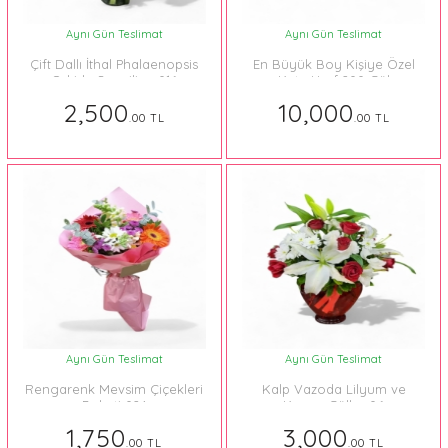
Aynı Gün Teslimat
Aynı Gün Teslimat
Çift Dallı İthal Phalaenopsis
En Büyük Boy Kişiye Özel
Orkide Sevgiliye 016
Kutu Harf 200 Gül
2,500
10,000
.00 TL
.00 TL
Aynı Gün Teslimat
Aynı Gün Teslimat
Rengarenk Mevsim Çiçekleri
Kalp Vazoda Lilyum ve
Buketi 024
Kırmızı Güller 06
1,750
3,000
.00 TL
.00 TL