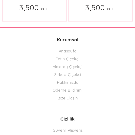
3,500
3,500
.00 TL
.00 TL
Kurumsal
Anasayfa
Fatih Çiçekçi
Aksaray Çiçekçi
Sirkeci Çiçekçi
Hakkımızda
Ödeme Bildirimi
Bize Ulaşın
Gizlilik
Güvenli Alışveriş