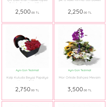
Orkide Sevgiliye 015 Mor
2,500
2,250
.00 TL
.00 TL
Aynı Gün Teslimat
Aynı Gün Teslimat
Kalp Kutuda Beyaz Papatya
Mor Orkide Bahçesi Mevsim
Kırmızı Güller
2,750
3,500
.00 TL
.00 TL