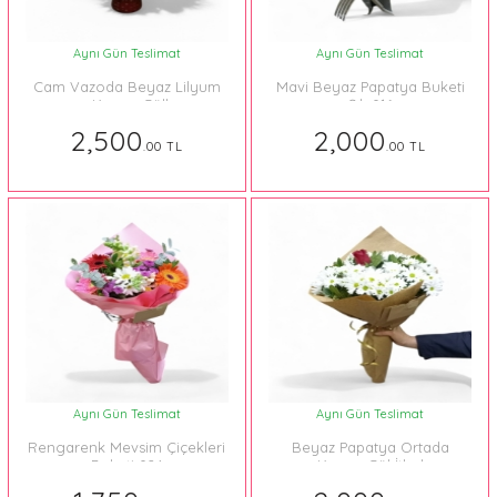
Aynı Gün Teslimat
Aynı Gün Teslimat
Cam Vazoda Beyaz Lilyum
Mavi Beyaz Papatya Buketi
ve Kırmızı Güller
Şık 016
2,500
2,000
.00 TL
.00 TL
Aynı Gün Teslimat
Aynı Gün Teslimat
Rengarenk Mevsim Çiçekleri
Beyaz Papatya Ortada
Buketi 024
Kırmızı Gül İthal