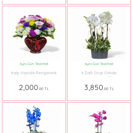
Aynı Gün Teslimat
Aynı Gün Teslimat
Kalp Vazoda Rengarenk
4 Dallı Grup Orkide
Mevsim Çiçekleri Aranjmanı
Aranjmanı 05
2,000
3,850
.00 TL
.00 TL