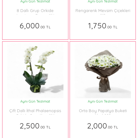
Aynı Gün Teslimat
Aynı Gün Teslimat
8 Dallı Grup Orkide
Rengarenk Mevsim Çiçekleri
Aranjman Beyaz 014
012
6,000
1,750
.00 TL
.00 TL
Aynı Gün Teslimat
Aynı Gün Teslimat
Çift Dallı İthal Phalaenopsis
Orta Boy Papatya Buketi
Orkide Sevgiliye 016
İthal 022
2,500
2,000
.00 TL
.00 TL