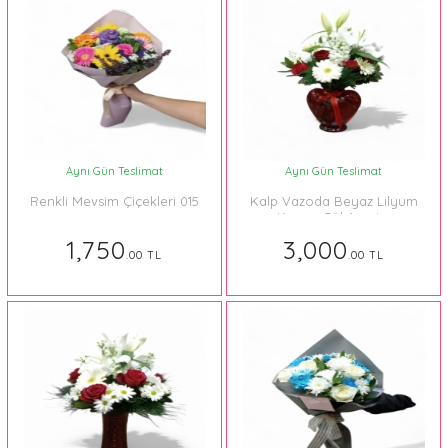
Aynı Gün Teslimat
Aynı Gün Teslimat
Renkli Mevsim Çiçekleri 015
Kalp Vazoda Beyaz Lilyum
ve Kırmızı Gül Aranjmanı
1,750
3,000
.00 TL
.00 TL