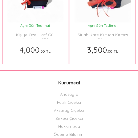
Aynı Gün Teslimat
Aynı Gün Teslimat
Kişiye Özel Harf Gül
Siyah Kare Kutuda Kırmızı
Aranjman 050
Güller
4,000
3,500
.00 TL
.00 TL
Kurumsal
Anasayfa
Fatih Çiçekçi
Aksaray Çiçekçi
Sirkeci Çiçekçi
Hakkımızda
Ödeme Bildirimi