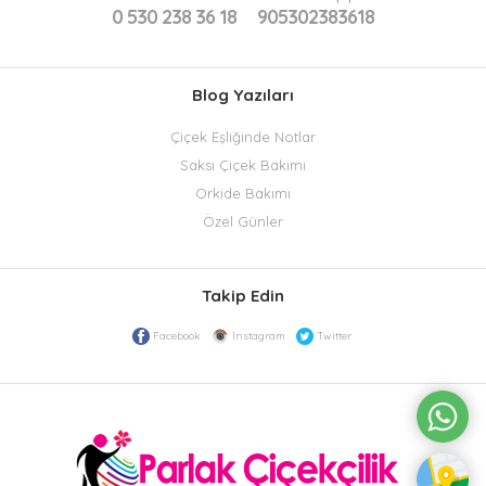
0 530 238 36 18
905302383618
Blog Yazıları
Çiçek Eşliğinde Notlar
Saksı Çiçek Bakımı
Orkide Bakımı
Özel Günler
Takip Edin
Facebook
Instagram
Twitter