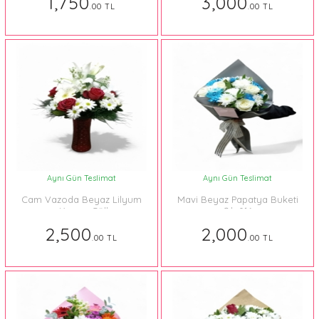
1,750
3,000
.00 TL
.00 TL
Aynı Gün Teslimat
Aynı Gün Teslimat
Cam Vazoda Beyaz Lilyum
Mavi Beyaz Papatya Buketi
ve Kırmızı Güller
Şık 016
2,500
2,000
.00 TL
.00 TL