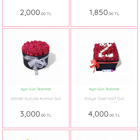
2,000
1,850
.00 TL
.00 TL
Aynı Gün Teslimat
Aynı Gün Teslimat
Silindir Kutuda Kırmızı Gül
Kişiye Özel Harf Gül
064
Aranjman 050
3,000
4,000
.00 TL
.00 TL