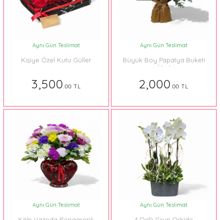
Aynı Gün Teslimat
Aynı Gün Teslimat
Kişiye Özel Kutu Güller
Büyük Boy Papatya Buketi
İthal
3,500
2,000
.00 TL
.00 TL
Aynı Gün Teslimat
Aynı Gün Teslimat
Kalp Vazoda Rengarenk
4 Dallı Grup Orkide