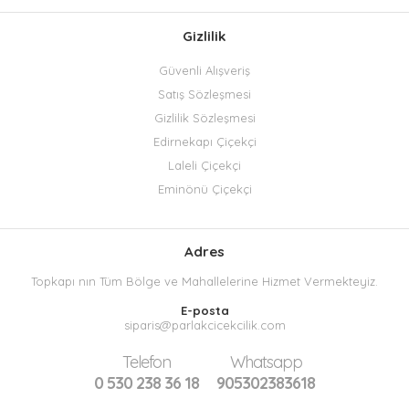
Gizlilik
Güvenli Alışveriş
Satış Sözleşmesi
Gizlilik Sözleşmesi
Edirnekapı Çiçekçi
Laleli Çiçekçi
Eminönü Çiçekçi
Adres
Topkapı nın Tüm Bölge ve Mahallelerine Hizmet Vermekteyiz.
E-posta
siparis@parlakcicekcilik.com
Telefon
Whatsapp
0 530 238 36 18
905302383618