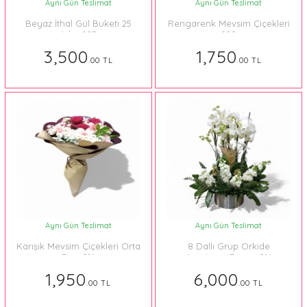
Aynı Gün Teslimat
Aynı Gün Teslimat
Beyaz İthal Gül Buketi 25
Rengarenk Mevsim Çiçekleri
Adet 025
028
3,500
1,750
.00 TL
.00 TL
Aynı Gün Teslimat
Aynı Gün Teslimat
Karışık Mevsim Çiçekleri Orta
8 Dallı Grup Orkide
Boy 014
Aranjman Beyaz 014
1,950
6,000
.00 TL
.00 TL