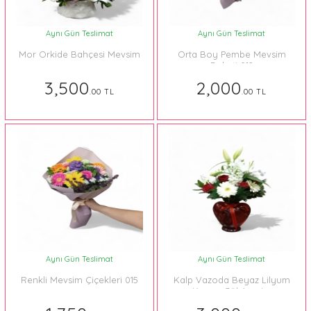
Aynı Gün Teslimat
Aynı Gün Teslimat
Mor Orkide Bahçesi Mevsim
Orta Boy Pembe Mevsim
Buketi 012
3,500
2,000
.00 TL
.00 TL
Aynı Gün Teslimat
Aynı Gün Teslimat
Renkli Mevsim Çiçekleri 015
Kalp Vazoda Beyaz Lilyum
ve Kırmızı Gül Aranjmanı