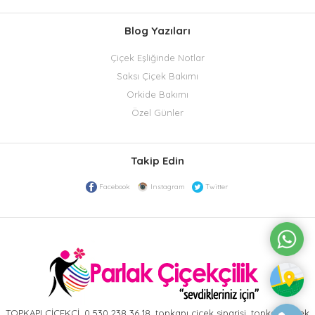
Blog Yazıları
Çiçek Eşliğinde Notlar
Saksı Çiçek Bakımı
Orkide Bakımı
Özel Günler
Takip Edin
Facebook
Instagram
Twitter
TOPKAPI ÇİÇEKÇİ, 0 530 238 36 18, topkapı çiçek siparişi, topkapı çiçek