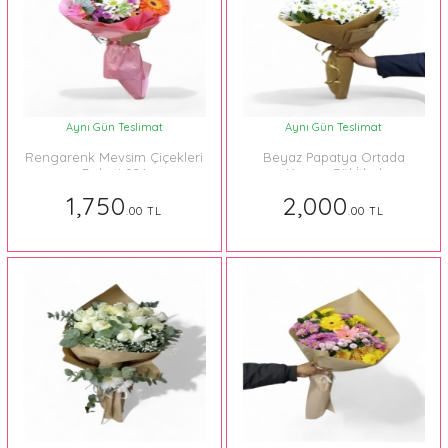
Aynı Gün Teslimat
Aynı Gün Teslimat
Rengarenk Mevsim Çiçekleri
Beyaz Papatya Ortada
Buketi 024
Kırmızı Gül İthal
1,750
2,000
.00 TL
.00 TL