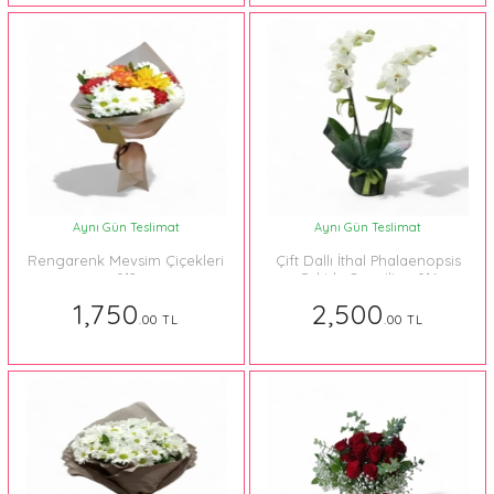
Aynı Gün Teslimat
Aynı Gün Teslimat
Rengarenk Mevsim Çiçekleri
Çift Dallı İthal Phalaenopsis
012
Orkide Sevgiliye 016
1,750
2,500
.00 TL
.00 TL