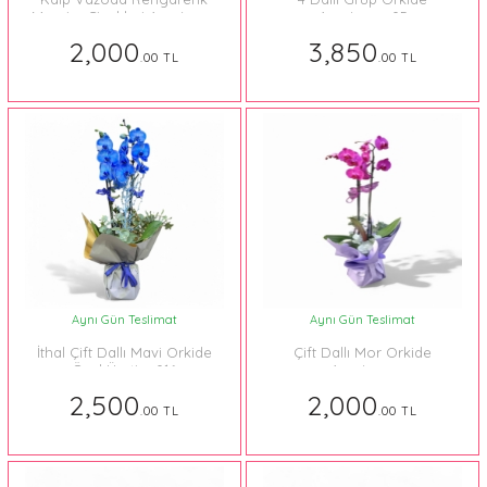
Mevsim Çiçekleri Aranjmanı
Aranjmanı 05
2,000
3,850
.00 TL
.00 TL
Aynı Gün Teslimat
Aynı Gün Teslimat
İthal Çift Dallı Mavi Orkide
Çift Dallı Mor Orkide
Özel Üretim 016
Aranjman
2,500
2,000
.00 TL
.00 TL