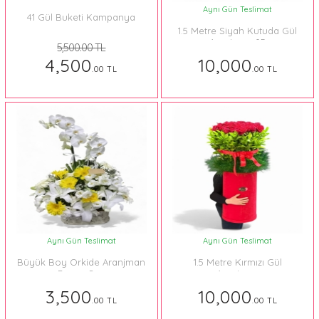
Aynı Gün Teslimat
41 Gül Buketi Kampanya
1.5 Metre Siyah Kutuda Gül
Aranjman 05
5,500.00 TL
4,500
10,000
.00 TL
.00 TL
Aynı Gün Teslimat
Aynı Gün Teslimat
Büyük Boy Orkide Aranjman
1.5 Metre Kırmızı Gül
Beyaz Sarı
Aranjman
3,500
10,000
.00 TL
.00 TL