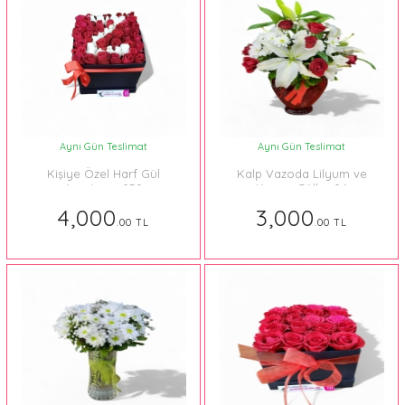
Aynı Gün Teslimat
Aynı Gün Teslimat
Kişiye Özel Harf Gül
Kalp Vazoda Lilyum ve
Aranjman 050
Kırmızı Güller 06
4,000
3,000
.00 TL
.00 TL