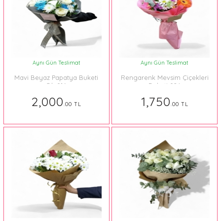
Aynı Gün Teslimat
Aynı Gün Teslimat
Mavi Beyaz Papatya Buketi
Rengarenk Mevsim Çiçekleri
Şık 016
Buketi 024
2,000
1,750
.00 TL
.00 TL