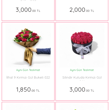
Güller 1295
3,000
2,000
.00 TL
.00 TL
Aynı Gün Teslimat
Aynı Gün Teslimat
İthal 9 Kırmızı Gül Buketi 022
Silindir Kutuda Kırmızı Gül
064
1,850
3,000
.00 TL
.00 TL