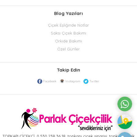
Blog Yazıları
Çiçek Eşliğinde Notlar
Saksı Çiçek Bakımı
Orkide Bakımı
Özel Günler
Takip Edin
Facebook
Instagram
Twitter
TOPKAPI ÇİÇEKÇİ, 0 530 238 36 18, topkapı çiçek siparişi, topkapı çiçek