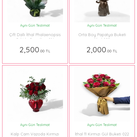
Aynı Gün Teslimat
Aynı Gün Teslimat
Çift Dallı İthal Phalaenopsis
Orta Boy Papatya Buketi
Orkide Sevgiliye 016
İthal 022
2,500
2,000
.00 TL
.00 TL
Aynı Gün Teslimat
Aynı Gün Teslimat
Kalp Cam Vazoda Kırmızı
İthal 11 Kırmızı Gül Buketi 022