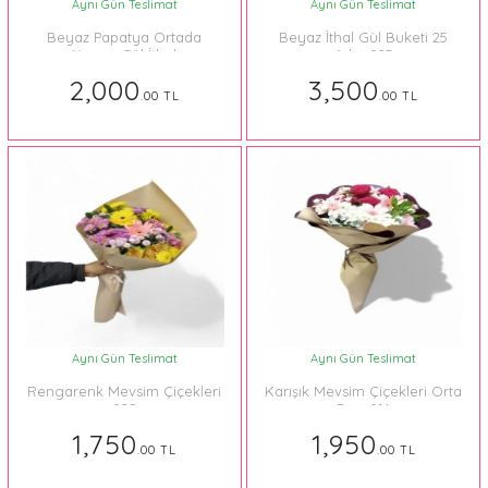
Aynı Gün Teslimat
Aynı Gün Teslimat
Beyaz Papatya Ortada
Beyaz İthal Gül Buketi 25
Kırmızı Gül İthal
Adet 025
2,000
3,500
.00 TL
.00 TL
Aynı Gün Teslimat
Aynı Gün Teslimat
Rengarenk Mevsim Çiçekleri
Karışık Mevsim Çiçekleri Orta
028
Boy 014
1,750
1,950
.00 TL
.00 TL