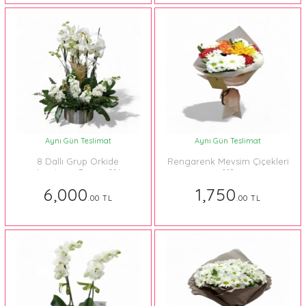
Aynı Gün Teslimat
Aynı Gün Teslimat
8 Dallı Grup Orkide
Rengarenk Mevsim Çiçekleri
Aranjman Beyaz 014
012
6,000
1,750
.00 TL
.00 TL