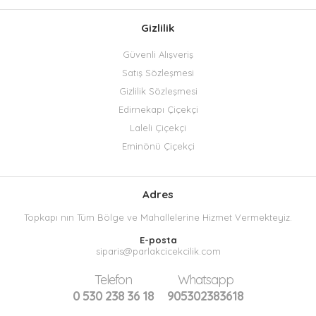
Gizlilik
Güvenli Alışveriş
Satış Sözleşmesi
Gizlilik Sözleşmesi
Edirnekapı Çiçekçi
Laleli Çiçekçi
Eminönü Çiçekçi
Adres
Topkapı nın Tüm Bölge ve Mahallelerine Hizmet Vermekteyiz.
E-posta
siparis@parlakcicekcilik.com
Telefon
Whatsapp
0 530 238 36 18
905302383618