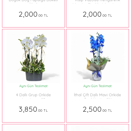
İthal
Mevsim Çiçekleri Aranjmanı
2,000
2,000
.00 TL
.00 TL
Aynı Gün Teslimat
Aynı Gün Teslimat
4 Dallı Grup Orkide
İthal Çift Dallı Mavi Orkide
Aranjmanı 05
Özel Üretim 016
3,850
2,500
.00 TL
.00 TL