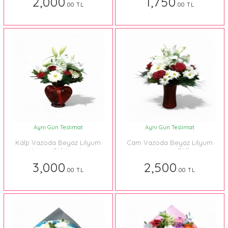
2,000
1,750
.00 TL
.00 TL
Aynı Gün Teslimat
Aynı Gün Teslimat
Kalp Vazoda Beyaz Lilyum
Cam Vazoda Beyaz Lilyum
ve Kırmızı Gül Aranjmanı
ve Kırmızı Güller
3,000
2,500
.00 TL
.00 TL