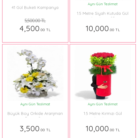
Aynı Gün Teslimat
41 Gül Buketi Kampanya
1.5 Metre Siyah Kutuda Gül
Aranjman 05
5,500.00 TL
4,500
10,000
.00 TL
.00 TL
Aynı Gün Teslimat
Aynı Gün Teslimat
Büyük Boy Orkide Aranjman
1.5 Metre Kırmızı Gül
Beyaz Sarı
Aranjman
3,500
10,000
.00 TL
.00 TL