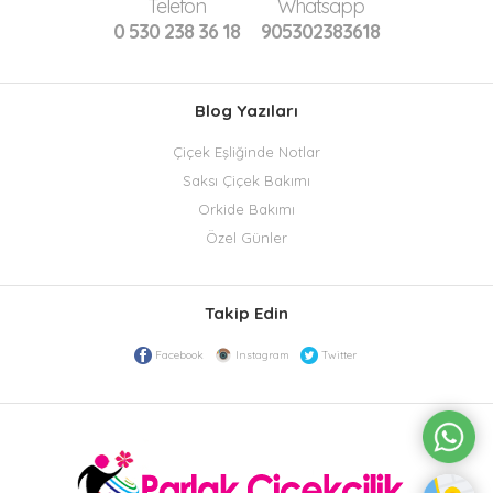
Telefon
Whatsapp
0 530 238 36 18
905302383618
Blog Yazıları
Çiçek Eşliğinde Notlar
Saksı Çiçek Bakımı
Orkide Bakımı
Özel Günler
Takip Edin
Facebook
Instagram
Twitter